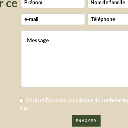
r ce
J’ai lu et j'accepte la
politique de confidentia
site
ENVOYER