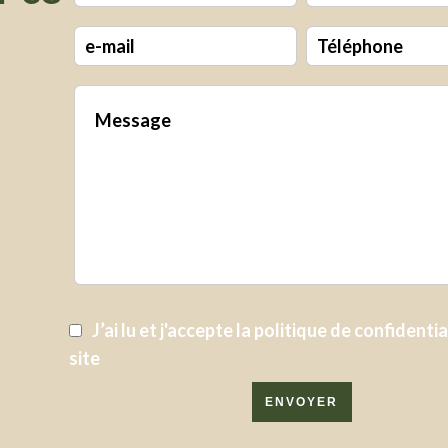
J’ai lu et j'accepte la
politique de confidentia
site
ENVOYER