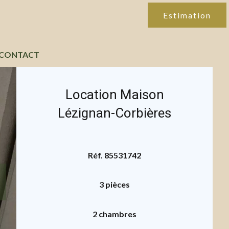
Estimation
CONTACT
Location Maison
Lézignan-Corbières
Réf. 85531742
3 pièces
2 chambres