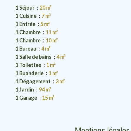
1 Séjour
20 m²
1 Cuisine
7 m²
1 Entrée
5 m²
1 Chambre
11 m²
1 Chambre
10 m²
1 Bureau
4 m²
1 Salle de bains
4 m²
1 Toilettes
1 m²
1 Buanderie
1 m²
1 Dégagement
3 m²
1 Jardin
94 m²
1 Garage
15 m²
Mentions légales