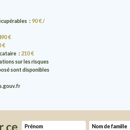
récupérables
90 € /
490 €
0 €
ocataire
210 €
tions sur les risques
posé sont disponibles
s.gouv.fr
r ce