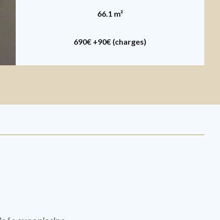
66.1 m²
690€
+90€ (charges)