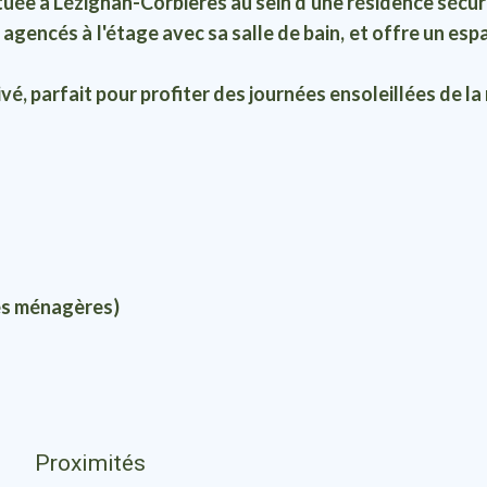
uée à Lézignan-Corbières au sein d'une résidence sécuri
encés à l'étage avec sa salle de bain, et offre un esp
ivé, parfait pour profiter des journées ensoleillées de la
es ménagères)
Proximités