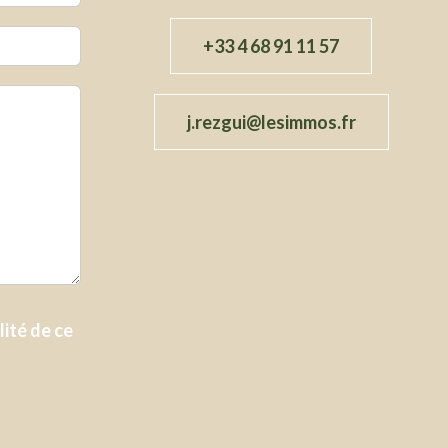
+33 4 68 91 11 57
j.rezgui@lesimmos.fr
lité
de ce