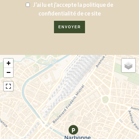
J’ai lu et j'accepte la
politique de
confidentialité
de ce site
ENVOYER
+
−