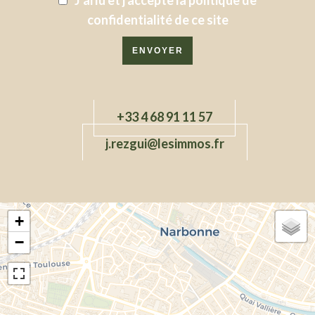
J’ai lu et j'accepte la
politique de
confidentialité
de ce site
ENVOYER
+33 4 68 91 11 57
j.rezgui@lesimmos.fr
+
−