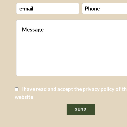
I have read and accept the
privacy policy
of th
website
SEND