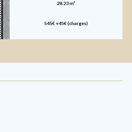
28.23 m²
545€
+45€ (charges)