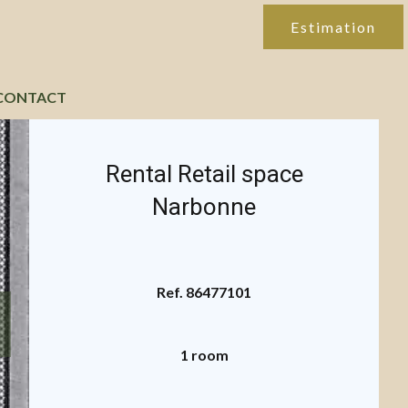
Estimation
CONTACT
Rental Retail space
Narbonne
Ref. 86477101
1 room