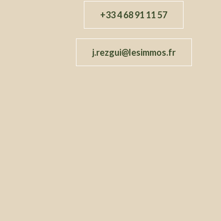
+33 4 68 91 11 57
j.rezgui@lesimmos.fr