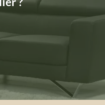
ier ?