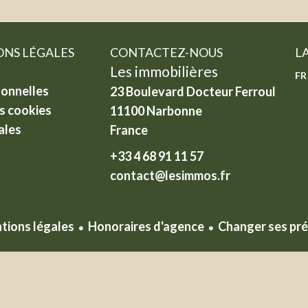
NS LÉGALES
CONTACTEZ-NOUS
L
Les immobilières
FR
onnelles
23 Boulevard Docteur Ferroul
es cookies
11100
Narbonne
ales
France
+33 4 68 91 11 57
contact@lesimmos.fr
tions légales
Honoraires d'agence
Changer ses pré