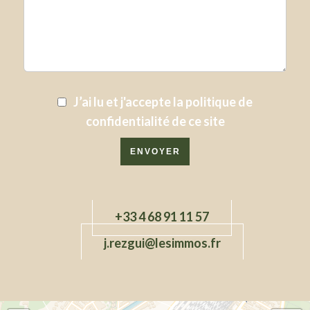
J’ai lu et j'accepte la
politique de
confidentialité
de ce site
ENVOYER
+33 4 68 91 11 57
j.rezgui@lesimmos.fr