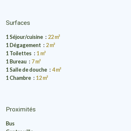
Surfaces
1 Séjour/cuisine
22 m²
1 Dégagement
2 m²
1 Toilettes
1 m²
1 Bureau
7 m²
1 Salle de douche
4 m²
1 Chambre
12 m²
Proximités
Bus